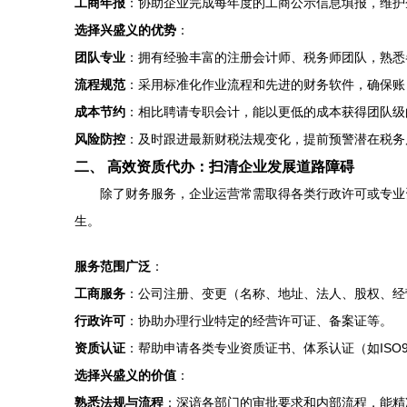
工商年报
：协助企业完成每年度的工商公示信息填报，维护
选择兴盛义的优势
：
团队专业
：拥有经验丰富的注册会计师、税务师团队，熟悉
流程规范
：采用标准化作业流程和先进的财务软件，确保账
成本节约
：相比聘请专职会计，能以更低的成本获得团队级
风险防控
：及时跟进最新财税法规变化，提前预警潜在税务
二、 高效资质代办：扫清企业发展道路障碍
除了财务服务，企业运营常需取得各类行政许可或专业
生。
服务范围广泛
：
工商服务
：公司注册、变更（名称、地址、法人、股权、经
行政许可
：协助办理行业特定的经营许可证、备案证等。
资质认证
：帮助申请各类专业资质证书、体系认证（如ISO9
选择兴盛义的价值
：
熟悉法规与流程
：深谙各部门的审批要求和内部流程，能精