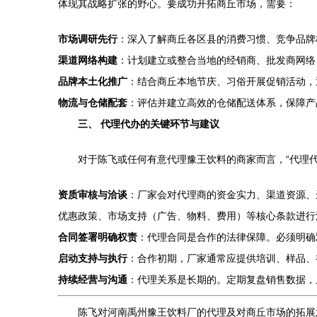
体现其战略扩张的野心。要成功开拓商丘市场，需要：
市场调研先行
：深入了解商丘各区县的消费习惯、竞争品牌
渠道网络构建
：计划建立或整合当地的经销商、批发商网络
品牌本土化推广
：结合商丘本地节庆、习俗开展促销活动，
物流与仓储配套
：评估并建立高效的仓储配送体系，保障产
三、 代理代办的关键环节与建议
对于陈飞或任何有意代理豫王饮料的商家而言，“代理
资质审核与洽谈
：厂家会对代理商的资金实力、渠道资源、
优惠政策、市场支持（广告、物料、费用）等核心条款进行
合同签署明确权责
：代理合同是合作的法律保障。必须明确
启动支持与执行
：合作初期，厂家通常应提供培训、样品、
持续经营与沟通
：代理关系是长期的。定期复盘销售数据，
陈飞对河南禹州豫王饮料厂的代理及对商丘市场的拓展