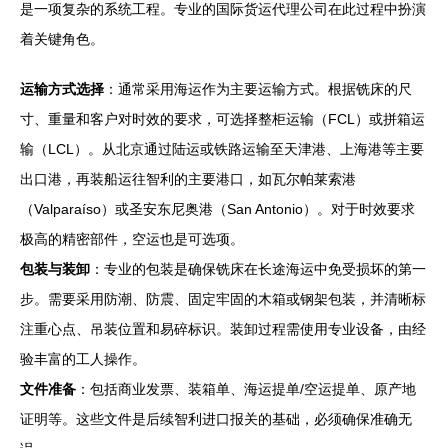
是一项复杂的系统工程。专业的国际货运代理公司在此过程中扮演
着关键角色。
运输方式选择
：通常采用海运作为主要运输方式。根据铣床的尺
寸、重量和客户对时效的要求，可选择整柜运输（FCL）或拼箱运
输（LCL）。从北京通过陆运或铁路运输至天津港、上海港等主要
出口港，再装船运往智利的主要港口，如瓦尔帕莱索港
（Valparaíso）或圣安东尼奥港（San Antonio）。对于时效要求
极高的精密部件，空运也是可选项。
包装与装卸
：专业的包装是确保铣床在长途海运中免受损坏的第一
步。需要采用防潮、防震、固定牢固的木箱或钢架包装，并清晰标
注重心点、吊装位置和易碎标识。装卸过程需使用专业设备，由经
验丰富的工人操作。
文件准备
：包括商业发票、装箱单、海运提单/空运提单、原产地
证明等。这些文件是后续智利进口报关的基础，必须确保准确无