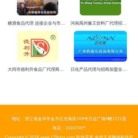
糖酒食品代理 连接企业与市场的关键桥梁
河南禹州豫王饮料厂代理招商 聚焦商丘市场潜力，陈飞的代理之路
大同市德利升食品厂代理商李霞的代理意向与甘肃兰州市场拓展及软件开发支持需求
日化产品代理与招商加盟全攻略 策略、政策与执行
地址：浙江省金华市金东区光南路169号万达广场9幢1221室
电话：1516746**
Copyright © 2026
www.178ylzx.com
软件开发
金华天道网络科技有